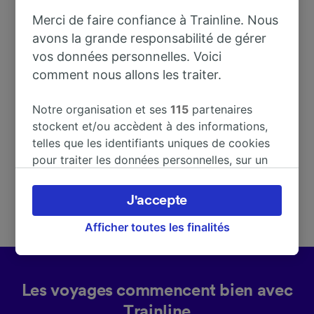
Merci de faire confiance à Trainline. Nous
avons la grande responsabilité de gérer
Adresse
vos données personnelles. Voici
comment nous allons les traiter.
10080 San Benigno
Canavese
Notre organisation et ses
115
partenaires
Italy
stockent et/ou accèdent à des informations,
telles que les identifiants uniques de cookies
pour traiter les données personnelles, sur un
appareil. Vous pouvez accepter ou gérer vos
préférences, notamment en exerçant votre
J'accepte
droit d’opposition à l’intérêt légitime, en
cliquant ci-dessous ou à tout moment sur la
Afficher toutes les finalités
page de la politique de confidentialité. Ces
préférences seront signalées à nos partenaires
et n’affecteront pas les données de navigation.
Les voyages commencent bien avec
Vos données ne seront pas utilisées à des fins
Trainline
de traçage si vous nous avez demandé de ne