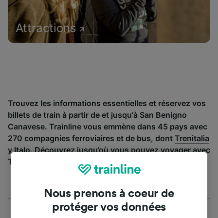
Attractions
Trouvez les informations essentielles et réservez vos
billets de train à partir de et jusqu'à San Benigno
Canavese. Trainline vous emmène dans 45 pays avec
270 compagnies ferroviaires et de bus, dont
Trenitalia
y
Italo
. Découvrez jusqu’où vous pouvez voyager avec
Trainline aujourd’hui.
Nous prenons à coeur de
protéger vos données