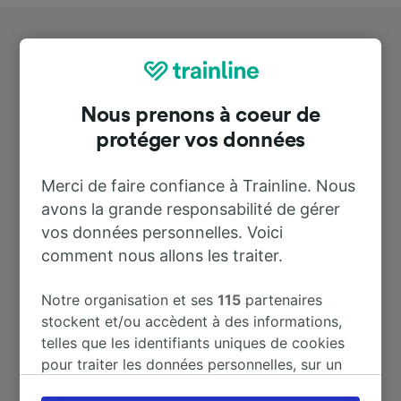
Nous prenons à coeur de
protéger vos données
Destinations populaires depuis
Salzburg
Merci de faire confiance à Trainline. Nous
avons la grande responsabilité de gérer
Durée
vos données personnelles. Voici
comment nous allons les traiter.
À Wien Hbf
2 h 22 m
Notre organisation et ses
115
partenaires
stockent et/ou accèdent à des informations,
À Vienne (Autriche)
2 h 22 m
telles que les identifiants uniques de cookies
pour traiter les données personnelles, sur un
appareil. Vous pouvez accepter ou gérer vos
À Munich Hbf
1 h 28 m