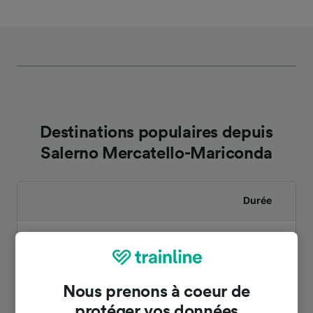
Destinations populaires depuis
Salerno Mercatello-Mariconda
Durée
À Salerno
10 m
À Agropoli-Castellabate
48 m
Nous prenons à coeur de
protéger vos données