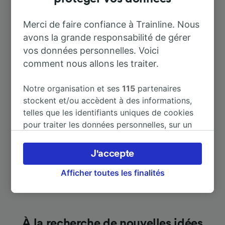
À Castiglione Cosentino
2 h 43 m
Merci de faire confiance à Trainline. Nous
avons la grande responsabilité de gérer
À Cava dei Tirreni
34 m
vos données personnelles. Voici
comment nous allons les traiter.
À Duomo - Via Vernieri
24 m
Notre organisation et ses
115
partenaires
À Eboli
42 m
stockent et/ou accèdent à des informations,
telles que les identifiants uniques de cookies
pour traiter les données personnelles, sur un
Afficher plus de destinations
appareil. Vous pouvez accepter ou gérer vos
préférences, notamment en exerçant votre
J'accepte
droit d’opposition à l’intérêt légitime, en
cliquant ci-dessous ou à tout moment sur la
Afficher toutes les finalités
page de la politique de confidentialité. Ces
préférences seront signalées à nos partenaires
et n’affecteront pas les données de navigation.
Vos données ne seront pas utilisées à des fins
À la recherche de nouvelles idées