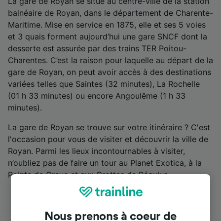
La gare de Royan se situe au centre-ville de la station
balnéaire de Royan, dans le département de Charente-
Maritime. Mise en service en 1875, elle et ses 5 voies
et 3 quais forment aujourd’hui une gare SNCF dont la
desserte est assurée par des trains TER Poitou-
Charentes. C’est la raison pour laquelle au départ de la
gare de Royan, on peut avoir accès à des destinations
variées telles que Saintes (32 minutes), La Rochelle
(01 h 33 minutes) ou encore Angoulême (1 h 33
minutes).
La gare de Royan se trouve sur votre itinéraire ? C'est
l'occasion pour vous de visiter et découvrir la ville de
Royan. Parmi les lieux incontournables à visiter,
n’oubliez pas de faire un tour au Planet Exotica, à la
Pointe de Grave et aux Grottes de Régulus.
Nous prenons à coeur de