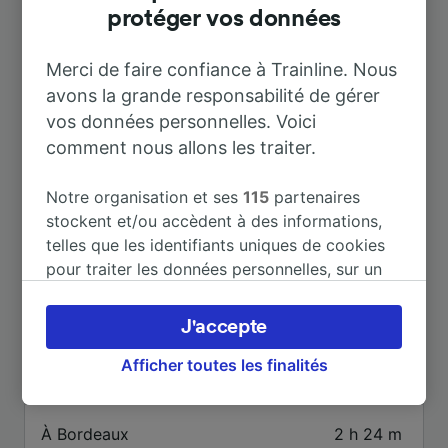
protéger vos données
Merci de faire confiance à Trainline. Nous
avons la grande responsabilité de gérer
Destinations populaires depuis
vos données personnelles. Voici
Royan
comment nous allons les traiter.
Notre organisation et ses
115
partenaires
Durée
stockent et/ou accèdent à des informations,
telles que les identifiants uniques de cookies
À Bordeaux St-Jean
2 h 24 m
pour traiter les données personnelles, sur un
appareil. Vous pouvez accepter ou gérer vos
À Paris
3 h 44 m
préférences, notamment en exerçant votre
J'accepte
droit d’opposition à l’intérêt légitime, en
cliquant ci-dessous ou à tout moment sur la
Afficher toutes les finalités
À La Rochelle
1 h 35 m
page de la politique de confidentialité. Ces
préférences seront signalées à nos partenaires
À Bordeaux
2 h 24 m
et n’affecteront pas les données de navigation.