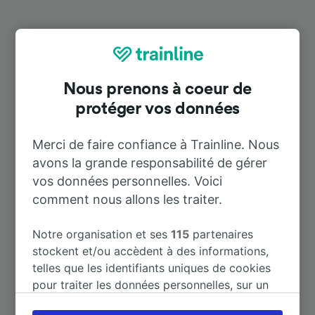
Destinations populaires depuis
Ronshausen
Nous prenons à coeur de
protéger vos données
Durée
Merci de faire confiance à Trainline. Nous
À Frankfurt (Main) Hbf
1 h 50 m
avons la grande responsabilité de gérer
vos données personnelles. Voici
À Eisenach
32 m
comment nous allons les traiter.
À Berlin
2 h 54 m
Notre organisation et ses
115
partenaires
stockent et/ou accèdent à des informations,
telles que les identifiants uniques de cookies
À Erfurt Hbf
1 h 6 m
pour traiter les données personnelles, sur un
appareil. Vous pouvez accepter ou gérer vos
À Rotenburg (Wümme)
4 h 2 m