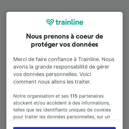
Destinations populaires depuis
Rimbach
Nous prenons à coeur de
protéger vos données
Durée
Merci de faire confiance à Trainline. Nous
À Frankfurt (Main) Hbf
1 h 12 m
avons la grande responsabilité de gérer
vos données personnelles. Voici
À Heidelberg Hbf
49 m
comment nous allons les traiter.
À Munich Hbf
3 h 51 m
Notre organisation et ses
115
partenaires
stockent et/ou accèdent à des informations,
telles que les identifiants uniques de cookies
À Bensheim
38 m
pour traiter les données personnelles, sur un
appareil. Vous pouvez accepter ou gérer vos
À Berlin
5 h 32 m