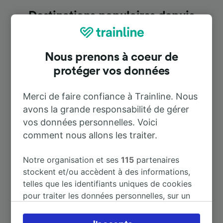
Destinations populaires depuis
Reggio di Calabria Gallico
Nous prenons à coeur de
Durée
protéger vos données
À Messina Marittima
45 m
Merci de faire confiance à Trainline. Nous
avons la grande responsabilité de gérer
vos données personnelles. Voici
À Reggio di Calabria Centrale
18 m
comment nous allons les traiter.
À Rosarno
50 m
Notre organisation et ses
115
partenaires
stockent et/ou accèdent à des informations,
À Bagnara
28 m
telles que les identifiants uniques de cookies
pour traiter les données personnelles, sur un
appareil. Vous pouvez accepter ou gérer vos
À Condofuri
1 h 17 m
préférences, notamment en exerçant votre