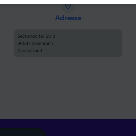
e, en cliquant ci-dessous ou à tout moment sur la page de l
e de confidentialité. Ces préférences seront signalées à no
Adresse
ires et n’affecteront pas les données de navigation. Vos d
nt pas utilisées à des fins de traçage si vous nous avez d
as vous tracer.
Seckendorfer Str 3
90587 Veitsbronn
ipes ainsi que nos partenaires externes, traitent des donné
Deutschland
lités suivantes :
 des données de géolocalisation précises. Analyser activem
istiques de l’appareil pour l’identification. Stocker et/ou a
rmations sur un appareil. Publicités et contenu personnalis
de performance des publicités et du contenu, études d’aud
pement de services.
e nos partenaires (fournisseurs)