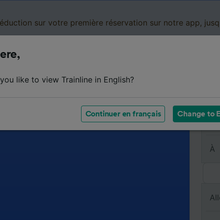
réduction sur votre première réservation sur notre app, jus
ere,
Cartes de réduction
Business
Panier
Mes
ou like to view Trainline in English?
Continuer en français
Change to E
De
À
All