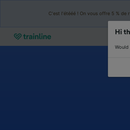
C'est l'étééé ! On vous offre 5 % de 
Hi th
Would y