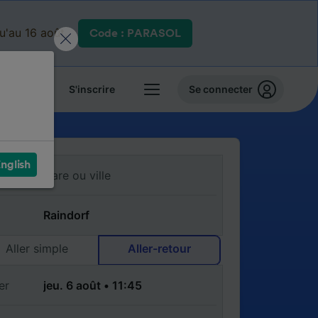
qu'au 16 août.
Code : PARASOL
 billets
S'inscrire
Se connecter
nglish
Aller simple
Aller-retour
er