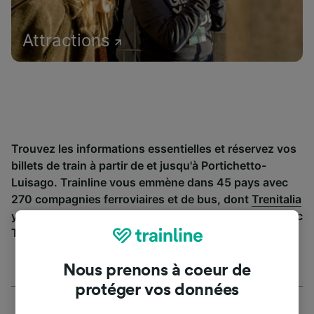
Attractions
Trouvez les informations essentielles et réservez vos
billets de train à partir de et jusqu'à Portichetto-
Luisago. Trainline vous emmène dans 45 pays avec
270 compagnies ferroviaires et de bus, dont
Trenitalia
y
Italo
. Découvrez jusqu’où vous pouvez voyager avec
Trainline aujourd’hui.
Nous prenons à coeur de
protéger vos données