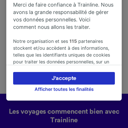
Merci de faire confiance à Trainline. Nous
avons la grande responsabilité de gérer
vos données personnelles. Voici
Adresse
comment nous allons les traiter.
22070 Luisago
Notre organisation et ses
115
partenaires
Italy
stockent et/ou accèdent à des informations,
telles que les identifiants uniques de cookies
pour traiter les données personnelles, sur un
appareil. Vous pouvez accepter ou gérer vos
préférences, notamment en exerçant votre
J'accepte
droit d’opposition à l’intérêt légitime, en
cliquant ci-dessous ou à tout moment sur la
Afficher toutes les finalités
page de la politique de confidentialité. Ces
préférences seront signalées à nos partenaires
et n’affecteront pas les données de navigation.
Les voyages commencent bien avec
Vos données ne seront pas utilisées à des fins
Trainline
de traçage si vous nous avez demandé de ne