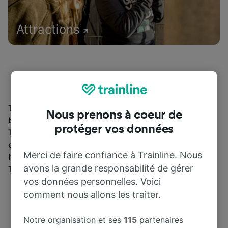
Attractions
Trouvez les informations essentielles et réservez vos
Nous prenons à coeur de
billets de train à partir de et jusqu'à Polistena.
protéger vos données
Trainline vous emmène dans 45 pays avec 270
compagnies ferroviaires et de bus, dont
Trenitalia
y
Merci de faire confiance à Trainline. Nous
Italo
. Découvrez jusqu’où vous pouvez voyager avec
avons la grande responsabilité de gérer
Trainline aujourd’hui.
vos données personnelles. Voici
comment nous allons les traiter.
Notre organisation et ses
115
partenaires