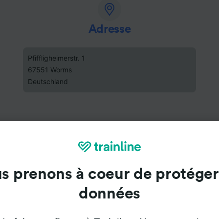
Adresse
Pfiffligheimerstr. 1
67551 Worms
Deutschland
s prenons à coeur de protéger
données