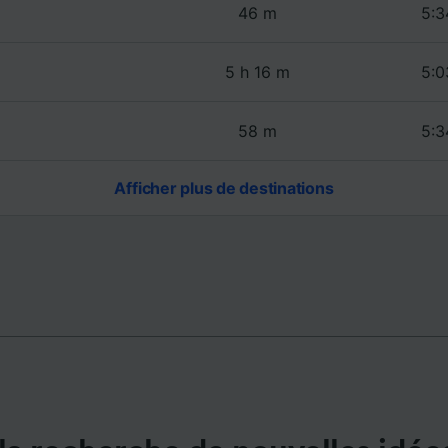
de performance des publicités et du contenu, études d’aud
46 m
5:3
pement de services.
e nos partenaires (fournisseurs)
5 h 16 m
5:0
58 m
5:3
Afficher plus de destinations