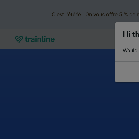
C'est l'étééé ! On vous offre 5 % de 
Hi th
Would y