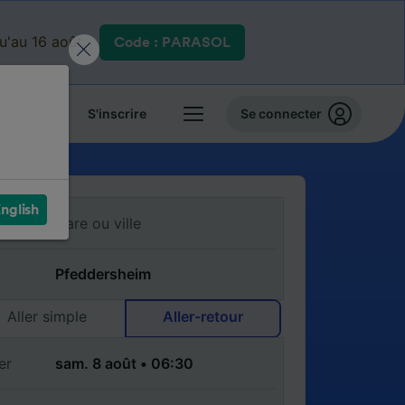
qu'au 16 août.
Code : PARASOL
 billets
S'inscrire
Se connecter
nglish
Aller simple
Aller-retour
er