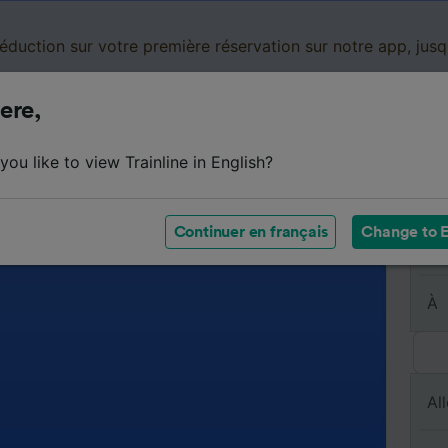
réduction sur votre première réservation sur notre app, jus
ere,
Cartes de réduction
Business
Panier
Mes
ou like to view Trainline in English?
Continuer en français
Change to E
De
À
All