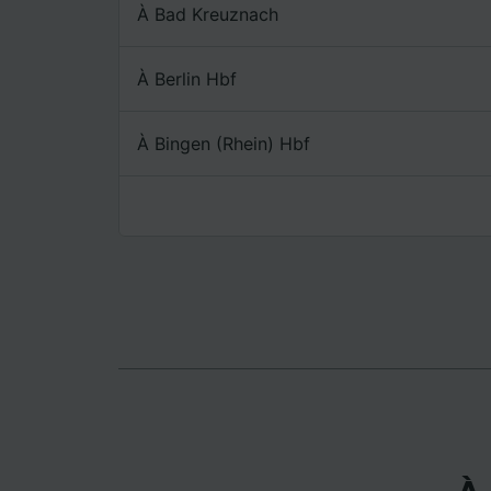
mesure 
À Bad Kreuznach
dévelop
Liste d
À Berlin Hbf
À Bingen (Rhein) Hbf