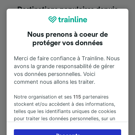
Destinations populaires depuis
Palazzolo Vercellese
Nous prenons à coeur de
Durée
protéger vos données
À Chivasso
36 m
Merci de faire confiance à Trainline. Nous
avons la grande responsabilité de gérer
vos données personnelles. Voici
À Fontanetto Po
3 m
comment nous allons les traiter.
À Ravenna
7 h 35 m
Notre organisation et ses
115
partenaires
stockent et/ou accèdent à des informations,
À Trino Vercellese
3 m
telles que les identifiants uniques de cookies
pour traiter les données personnelles, sur un
appareil. Vous pouvez accepter ou gérer vos
À Vercelli
1 h 24 m
préférences, notamment en exerçant votre