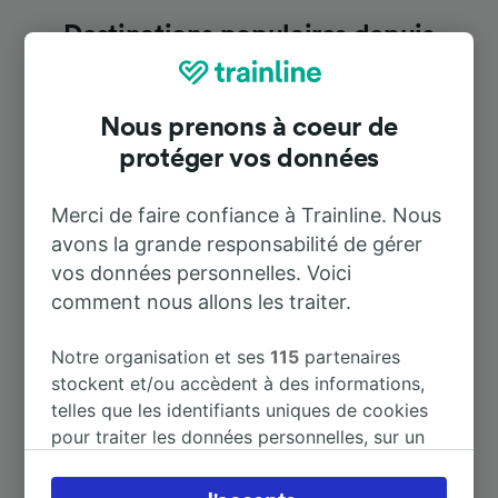
Destinations populaires depuis
Ostuni
Nous prenons à coeur de
Durée
protéger vos données
À Bari Centrale
42 m
Merci de faire confiance à Trainline. Nous
avons la grande responsabilité de gérer
vos données personnelles. Voici
À Lecce
41 m
comment nous allons les traiter.
À Polignano a Mare
24 m
Notre organisation et ses
115
partenaires
stockent et/ou accèdent à des informations,
À Brindisi
18 m
telles que les identifiants uniques de cookies
pour traiter les données personnelles, sur un
appareil. Vous pouvez accepter ou gérer vos
À Monopoli
17 m
préférences, notamment en exerçant votre