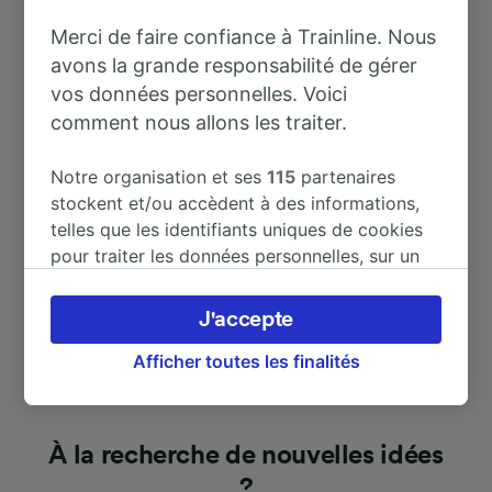
Merci de faire confiance à Trainline. Nous
À Marchienne-au-Pont
19 m
avons la grande responsabilité de gérer
vos données personnelles. Voici
À Charleroi-Ouest
35 m
comment nous allons les traiter.
Notre organisation et ses
115
partenaires
À Bruxelles Midi
33 m
stockent et/ou accèdent à des informations,
telles que les identifiants uniques de cookies
Afficher plus de destinations
pour traiter les données personnelles, sur un
appareil. Vous pouvez accepter ou gérer vos
préférences, notamment en exerçant votre
J'accepte
droit d’opposition à l’intérêt légitime, en
cliquant ci-dessous ou à tout moment sur la
Afficher toutes les finalités
page de la politique de confidentialité. Ces
préférences seront signalées à nos partenaires
et n’affecteront pas les données de navigation.
À la recherche de nouvelles idées
Vos données ne seront pas utilisées à des fins
?