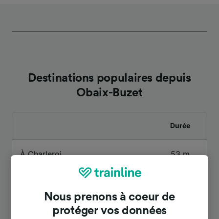
Destinations populaires depuis
Obaix-Buzet
Durée
À Charleroi
53 m
À Bruxelles
33 m
Nous prenons à coeur de
protéger vos données
À Bruxelles Nord
46 m