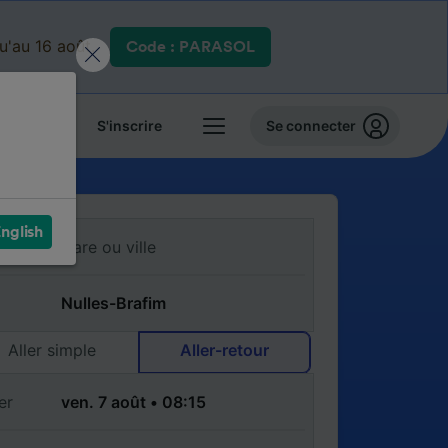
qu'au 16 août.
Code : PARASOL
 billets
S'inscrire
Se connecter
nglish
Aller simple
Aller-retour
er