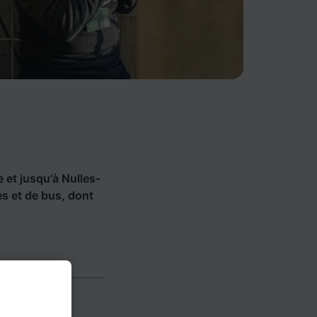
e et jusqu'à Nulles-
s et de bus, dont