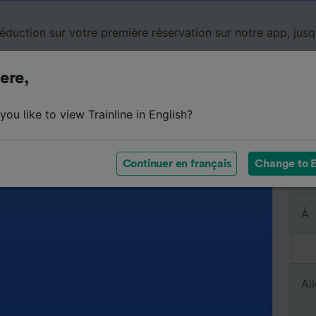
réduction sur votre première réservation sur notre app, jus
ere,
Cartes de réduction
Business
Panier
Mes
ou like to view Trainline in English?
Continuer en français
Change to E
De
À
All