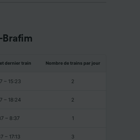
es selon
ent les
ccéder à
és,
-Brafim
ience et
et dernier train
Nombre de trains par jour
7 – 15:23
2
7 – 18:24
2
37 – 8:37
1
7 – 17:13
3