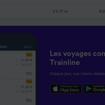
2 h 17 m
8:3
Les voyages co
Trainline
Chaque jour, nos clients réali