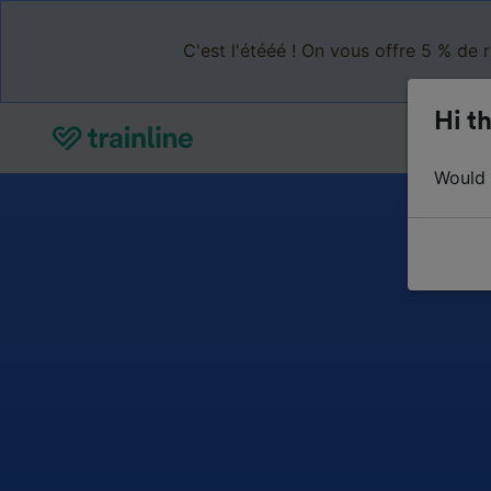
C'est l'étééé ! On vous offre 5 % de 
Hi th
Would y