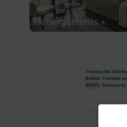
Hébergements
Trouvez les informat
Brafim. Trainline 
RENFE
. Découvrez 