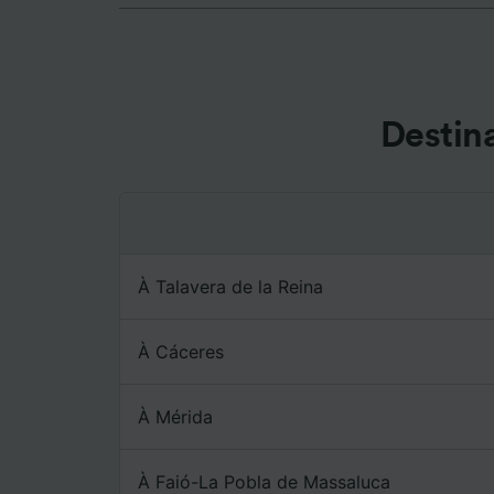
Nos équ
les fina
Utiliser
caractér
des info
Destin
mesure 
dévelop
Liste d
À Talavera de la Reina
À Cáceres
À Mérida
À Faió-La Pobla de Massaluca