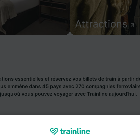
Attractions
ions essentielles et réservez vos billets de train à partir d
vous emmène dans 45 pays avec 270 compagnies ferroviaire
jusqu’où vous pouvez voyager avec Trainline aujourd’hui.