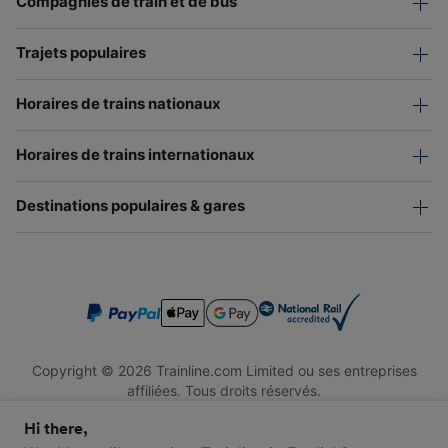
Compagnies de train et de bus
Trajets populaires
Horaires de trains nationaux
Horaires de trains internationaux
Destinations populaires & gares
Copyright © 2026 Trainline.com Limited ou ses entreprises
affiliées. Tous droits réservés.
Trainline.com Limited est immatriculée en Angleterre et au Pays
Hi there,
de Galles. Numéro d'immatriculation : 3846791. Siège social : 1