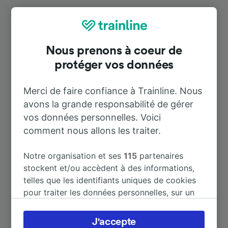
Destinations populaires depuis Nola
Nous prenons à coeur de
Durée
protéger vos données
À Salerno
35 m
Merci de faire confiance à Trainline. Nous
avons la grande responsabilité de gérer
À Napoli Centrale
52 m
vos données personnelles. Voici
comment nous allons les traiter.
À Naples
52 m
Notre organisation et ses
115
partenaires
stockent et/ou accèdent à des informations,
À Caserta
30 m
telles que les identifiants uniques de cookies
pour traiter les données personnelles, sur un
À Pompei
1 h 40 m
appareil. Vous pouvez accepter ou gérer vos
préférences, notamment en exerçant votre
J'accepte