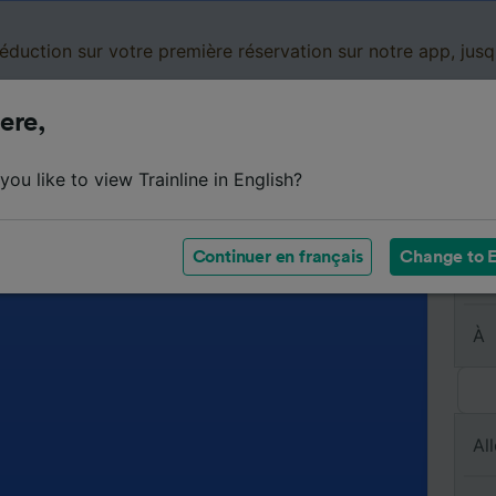
réduction sur votre première réservation sur notre app, jus
ere,
Cartes de réduction
Business
Panier
Mes
ou like to view Trainline in English?
Continuer en français
Change to E
De
À
All