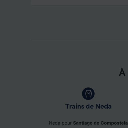
mesure 
dévelop
Liste d
À 
Trains de Neda
Neda pour
Santiago de Compostela