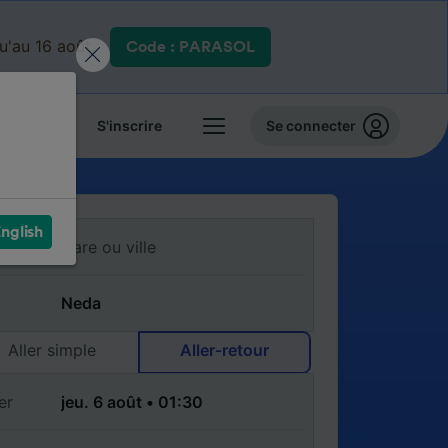
qu'au 16 août.
Code : PARASOL
 billets
S'inscrire
Se connecter
nglish
Aller simple
Aller-retour
er