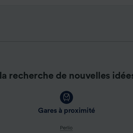
de performance des publicités et du contenu, études d’aud
pement de services.
e nos partenaires (fournisseurs)
la recherche de nouvelles idée
Gares à proximité
Perlio