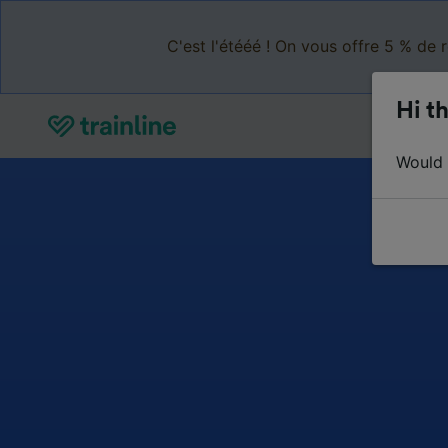
C'est l'étééé ! On vous offre 5 % de 
Hi th
Would y