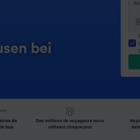
Re
sen bei
aines de
Des millions de voyageurs nous
Voya
de bus
utilisent chaque jour
des