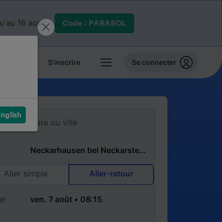
qu'au 16 août.
Code : PARASOL
 billets
S'inscrire
Se connecter
nglish
Aller simple
Aller-retour
er