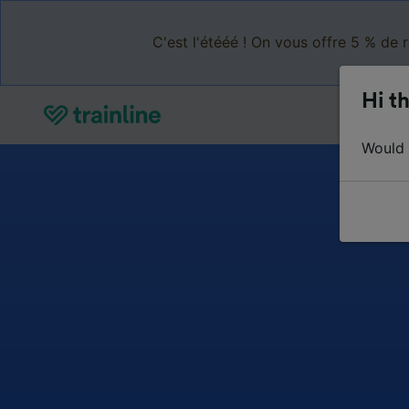
C'est l'étééé ! On vous offre 5 % de 
Hi th
Would y