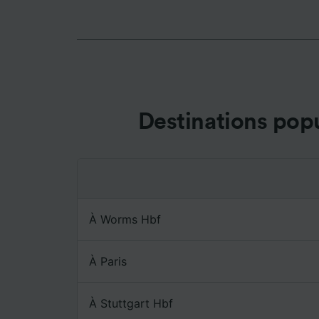
les fina
Utiliser
caractér
des info
mesure 
dévelop
Liste d
Destinations pop
À Worms Hbf
À Paris
À Stuttgart Hbf