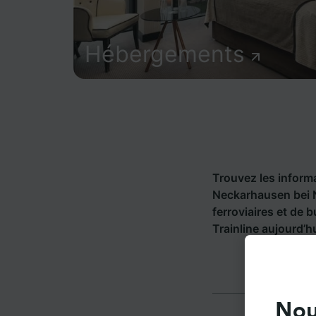
Hébergements
Trouvez les informat
Neckarhausen bei 
ferroviaires et de 
Trainline aujourd’hu
Nou