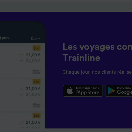
Les voyages co
Trainline
Chaque jour, nos clients réali