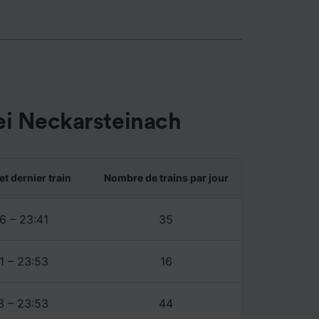
ent les
ccéder à
és,
ience et
ei Neckarsteinach
et dernier train
Nombre de trains par jour
6 – 23:41
35
1 – 23:53
16
3 – 23:53
44