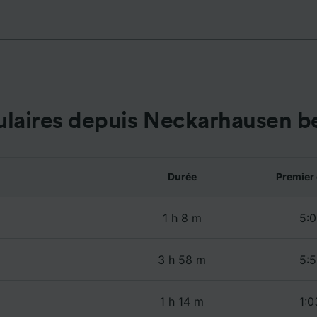
lités suivantes :
 des données de géolocalisation précises. Analyser activem
istiques de l’appareil pour l’identification. Stocker et/ou a
rmations sur un appareil. Publicités et contenu personnalis
de performance des publicités et du contenu, études d’aud
pement de services.
e nos partenaires (fournisseurs)
ulaires depuis Neckarhausen b
Durée
Premier 
1 h 8 m
5:0
3 h 58 m
5:5
1 h 14 m
1:0