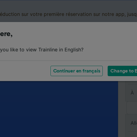
réduction sur votre première réservation sur notre app, jus
ere,
Cartes de réduction
Business
Panier
Mes
ou like to view Trainline in English?
Continuer en français
Change to E
De
À
All