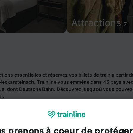
Attractions
ions essentielles et réservez vos billets de train à partir d
Neckarsteinach. Trainline vous emmène dans 45 pays ave
bus, dont
Deutsche Bahn
. Découvrez jusqu’où vous pouvez
i.
s prenons à coeur de protéger