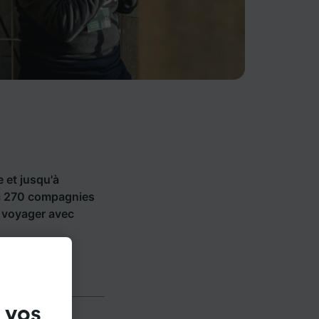
e et jusqu'à
c 270 compagnies
 voyager avec
 vos