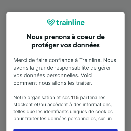
Destinations populaires depuis
Nassau (Lahn)
Nous prenons à coeur de
protéger vos données
Durée
Merci de faire confiance à Trainline. Nous
À Bad Laasphe
2 h 52 m
avons la grande responsabilité de gérer
vos données personnelles. Voici
À Brühl
1 h 32 m
comment nous allons les traiter.
À Aéroport Dresde
6 h 43 m
Notre organisation et ses
115
partenaires
stockent et/ou accèdent à des informations,
telles que les identifiants uniques de cookies
À Frankfurt (Main) Hbf
1 h 10 m
pour traiter les données personnelles, sur un
appareil. Vous pouvez accepter ou gérer vos
À Köln Hbf
1 h 32 m