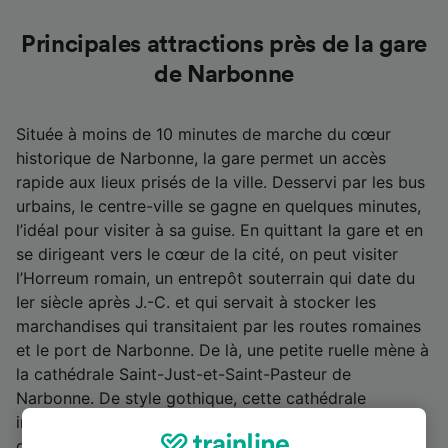
Principales attractions près de la gare
de Narbonne
Située à moins de 10 minutes de marche du cœur
historique de Narbonne, la gare permet un accès
rapide aux lieux prisés de la ville. Desservi par les bus
urbains, le centre-ville se gagne en quelques minutes,
l’idéal pour visiter à sa guise. En quittant la gare et en
se dirigeant vers le cœur de la cité, on peut visiter
l’Horreum romain, un entrepôt souterrain qui date du
Ier siècle après J.-C. et qui servait à stocker les
marchandises qui transitaient par les routes romaines
et le port de Narbonne. De là, une petite ruelle mène à
la cathédrale Saint-Just-et-Saint-Pasteur de
Narbonne. De style gothique, cette cathédrale
inachevée fut érigée dès le XIIIe siècle ; elle est l’un
des monuments les plus importants de la ville.À deux