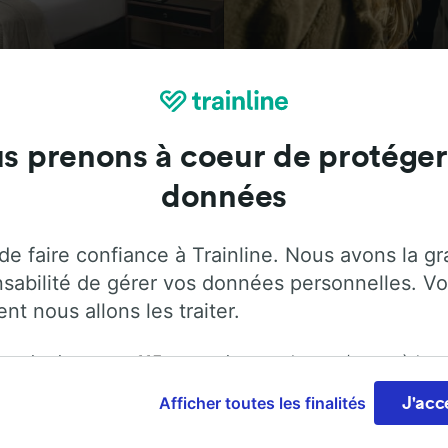
Attractions
s prenons à coeur de protéger
données
tions essentielles et réservez vos billets de train à partir 
de faire confiance à Trainline. Nous avons la g
 vous emmène dans 45 pays avec 270 compagnies ferroviai
sabilité de gérer vos données personnelles. Vo
écouvrez jusqu’où vous pouvez voyager avec Trainline aujo
t nous allons les traiter.
rganisation et ses
115
partenaires stockent et/ou accèdent
ions, telles que les identifiants uniques de cookies pour tra
Afficher toutes les finalités
J'acc
 personnelles, sur un appareil. Vous pouvez accepter ou g
ces, notamment en exerçant votre droit d’opposition à l’int