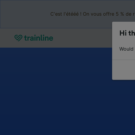
C'est l'étééé ! On vous offre 5 % de 
Hi th
Would y