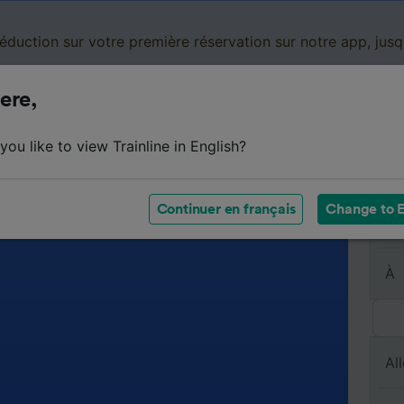
réduction sur votre première réservation sur notre app, jus
ere,
Cartes de réduction
Business
Panier
Mes
ou like to view Trainline in English?
Continuer en français
Change to E
De
À
All