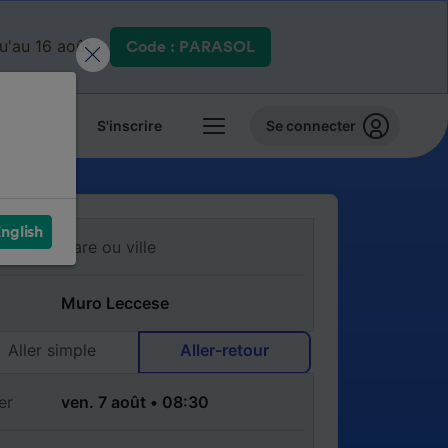
qu'au 16 août.
Code : PARASOL
 billets
S'inscrire
Se connecter
nglish
Aller simple
Aller-retour
er