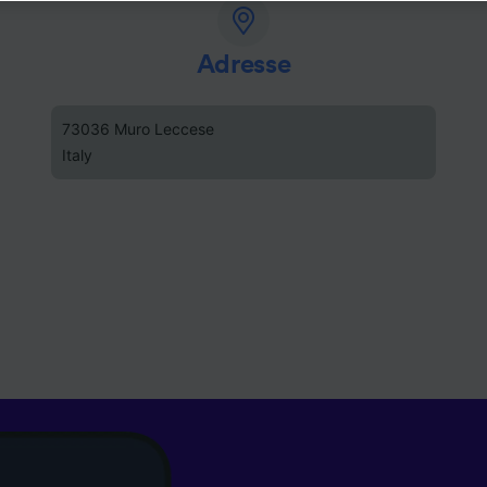
e, en cliquant ci-dessous ou à tout moment sur la page de l
e de confidentialité. Ces préférences seront signalées à no
ires et n’affecteront pas les données de navigation. Vos d
Adresse
nt pas utilisées à des fins de traçage si vous nous avez d
as vous tracer.
73036 Muro Leccese
Italy
ipes ainsi que nos partenaires externes, traitent des donné
lités suivantes :
 des données de géolocalisation précises. Analyser activem
istiques de l’appareil pour l’identification. Stocker et/ou a
rmations sur un appareil. Publicités et contenu personnalis
de performance des publicités et du contenu, études d’aud
pement de services.
e nos partenaires (fournisseurs)