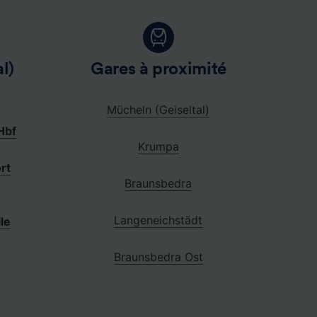
l)
Gares à proximité
Mücheln (Geiseltal)
Hbf
Krumpa
rt
Braunsbedra
Langeneichstädt
le
Braunsbedra Ost
n