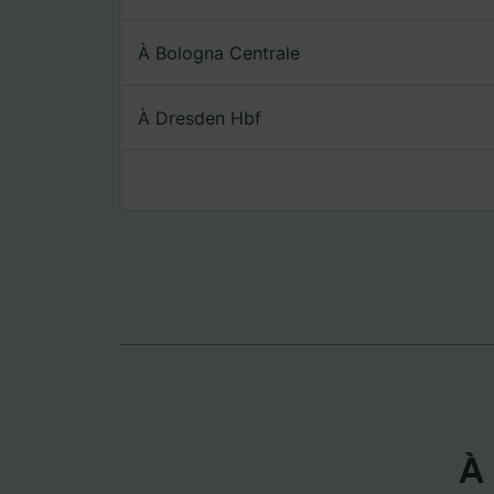
mesure 
dévelop
À Bologna Centrale
Liste d
À Dresden Hbf
À 