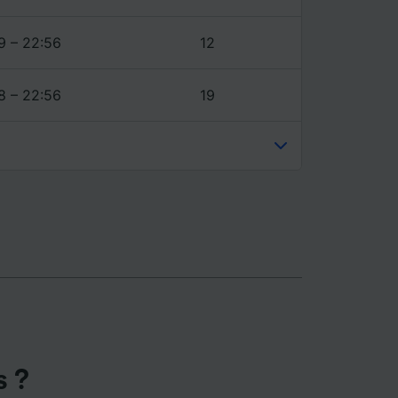
ience et
9 – 22:56
12
8 – 22:56
19
s ?