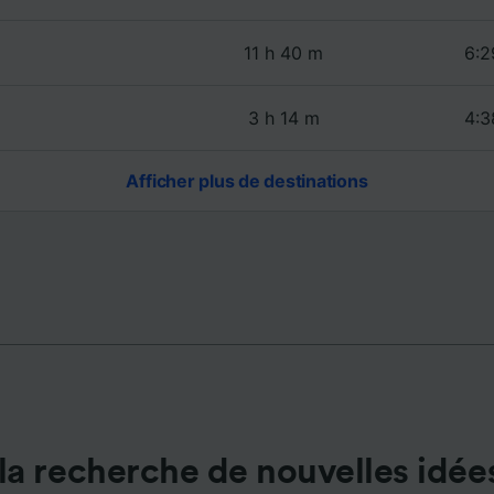
de performance des publicités et du contenu, études d’aud
pement de services.
11 h 40 m
6:2
e nos partenaires (fournisseurs)
3 h 14 m
4:3
Afficher plus de destinations
la recherche de nouvelles idée