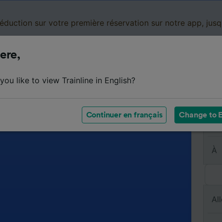
réduction sur votre première réservation sur notre app, jus
ere,
Cartes de réduction
Business
Panier
Mes
ou like to view Trainline in English?
Continuer en français
Change to E
De
À
All