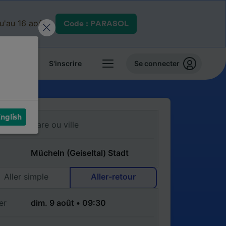
qu'au 16 août.
Code : PARASOL
 billets
S'inscrire
Se connecter
nglish
Aller simple
Aller-retour
er