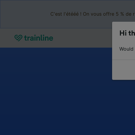
C'est l'étééé ! On vous offre 5 % de 
Hi th
Would y