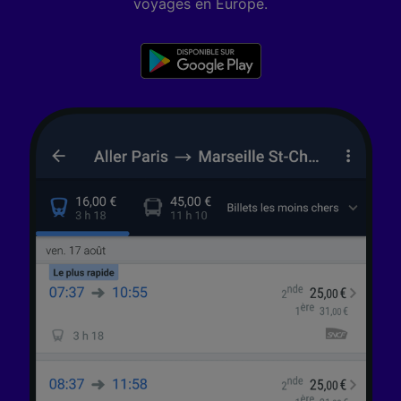
voyages en Europe.
études d’audience et développement de
services.
Liste de nos partenaires (fournisseurs)