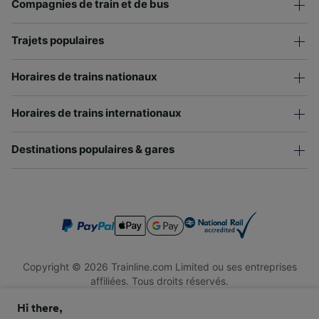
Compagnies de train et de bus
Trajets populaires
Horaires de trains nationaux
Horaires de trains internationaux
Destinations populaires & gares
Copyright © 2026 Trainline.com Limited ou ses entreprises
affiliées. Tous droits réservés.
Trainline.com Limited est immatriculée en Angleterre et au Pays
Hi there,
de Galles. Numéro d'immatriculation : 3846791. Siège social : 1