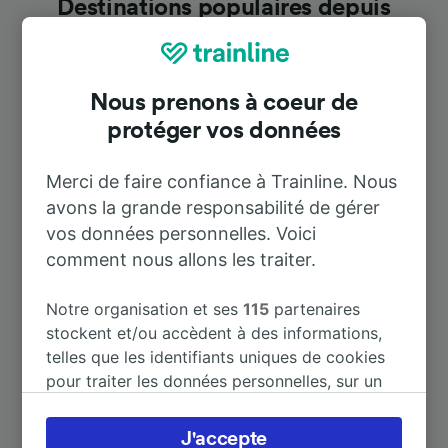
Destinations populaires depuis
Mellrichstadt Bf
Nous prenons à coeur de
Durée
protéger vos données
À Münnerstadt
14 m
Merci de faire confiance à Trainline. Nous
avons la grande responsabilité de gérer
À Frankfurt (Main) Hbf
2 h 39 m
vos données personnelles. Voici
comment nous allons les traiter.
À Berlin
3 h 40 m
Notre organisation et ses
115
partenaires
stockent et/ou accèdent à des informations,
À Schweinfurt Hbf
36 m
telles que les identifiants uniques de cookies
pour traiter les données personnelles, sur un
À Würzburg Hbf
1 h 6 m
appareil. Vous pouvez accepter ou gérer vos
préférences, notamment en exerçant votre
J'accepte