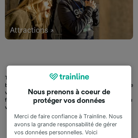
Attractions
Trouvez les informations essentielles et réservez vos
billets de train à partir de et jusqu'à Maussac. Trainline
Nous prenons à coeur de
vous emmène dans 45 pays avec 270 compagnies
ferroviaires et de bus, dont
SNCF
. Découvrez jusqu’où
protéger vos données
vous pouvez voyager avec Trainline aujourd’hui.
Merci de faire confiance à Trainline. Nous
avons la grande responsabilité de gérer
vos données personnelles. Voici