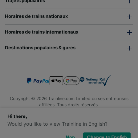
Trajets populaires
Horaires de trains nationaux
Horaires de trains internationaux
Destinations populaires & gares
Copyright © 2026 Trainline.com Limited ou ses entreprises
affiliées. Tous droits réservés.
Trainline.com Limited est immatriculée en Angleterre et au Pays
Hi there,
de Galles. Numéro d'immatriculation : 3846791. Siège social : 1
Stonecutter St, London EC4A 4AH, Royaume-Uni. Numéro de
Would you like to view Trainline in English?
TVA : 791 7261 06.
Non
Change to English