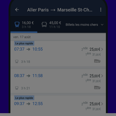
finalités suivantes :
Utiliser des données de géolocalisation
précises. Analyser activement les
caractéristiques de l’appareil pour
l’identification. Stocker et/ou accéder à des
informations sur un appareil. Publicités et
contenu personnalisés, mesure de
performance des publicités et du contenu,
études d’audience et développement de
services.
Liste de nos partenaires (fournisseurs)