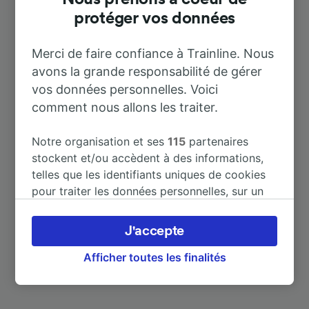
protéger vos données
Destinations populaires depuis
Matapozuelos
Merci de faire confiance à Trainline. Nous
avons la grande responsabilité de gérer
vos données personnelles. Voici
Durée
comment nous allons les traiter.
À Valladolid
21 m
Notre organisation et ses
115
partenaires
stockent et/ou accèdent à des informations,
À Valdestillas
5 m
telles que les identifiants uniques de cookies
pour traiter les données personnelles, sur un
appareil. Vous pouvez accepter ou gérer vos
À Cáceres
10 h 5 m
préférences, notamment en exerçant votre
J'accepte
droit d’opposition à l’intérêt légitime, en
cliquant ci-dessous ou à tout moment sur la
Afficher toutes les finalités
page de la politique de confidentialité. Ces
préférences seront signalées à nos partenaires
et n’affecteront pas les données de navigation.