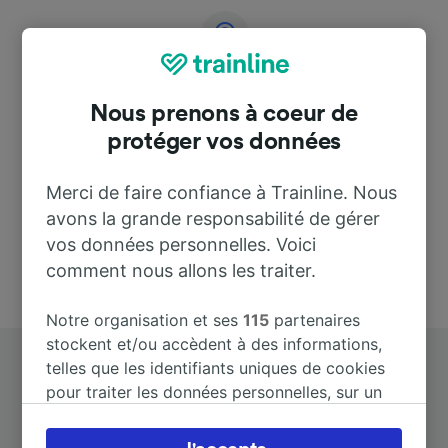
Adresse
Nous prenons à coeur de
46010 Marcaria
protéger vos données
Italy
Merci de faire confiance à Trainline. Nous
avons la grande responsabilité de gérer
vos données personnelles. Voici
comment nous allons les traiter.
Notre organisation et ses
115
partenaires
stockent et/ou accèdent à des informations,
telles que les identifiants uniques de cookies
pour traiter les données personnelles, sur un
appareil. Vous pouvez accepter ou gérer vos
préférences, notamment en exerçant votre