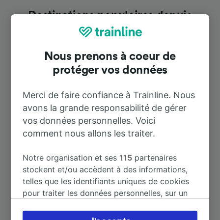
Destinations populaires depuis
Macomer
Nous prenons à coeur de
Durée
protéger vos données
À Cagliari
1 h 39 m
Merci de faire confiance à Trainline. Nous
avons la grande responsabilité de gérer
vos données personnelles. Voici
À Olbia
1 h 53 m
comment nous allons les traiter.
À Oristano
43 m
Notre organisation et ses
115
partenaires
stockent et/ou accèdent à des informations,
À Cagliari Elmas
2 h 2 m
telles que les identifiants uniques de cookies
pour traiter les données personnelles, sur un
appareil. Vous pouvez accepter ou gérer vos
À Aéroport Cagliari-Elmas
1 h 30 m
préférences, notamment en exerçant votre