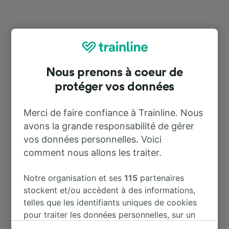
Destinations populaires depuis
Ludwigshafen-Rheingönheim
Nous prenons à coeur de
protéger vos données
Durée
Merci de faire confiance à Trainline. Nous
À Heidelberg Hbf
28 m
avons la grande responsabilité de gérer
vos données personnelles. Voici
comment nous allons les traiter.
À Frankfurt (Main) Hbf
55 m
Notre organisation et ses
115
partenaires
À Kaiserslautern Hbf
48 m
stockent et/ou accèdent à des informations,
telles que les identifiants uniques de cookies
À Karlsruhe
41 m
pour traiter les données personnelles, sur un
appareil. Vous pouvez accepter ou gérer vos