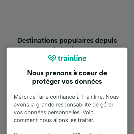
Destinations populaires depuis
Letovice
Durée
Nous prenons à coeur de
protéger vos données
À Brno hl.n.
37 m
Merci de faire confiance à Trainline. Nous
avons la grande responsabilité de gérer
À Prague
2 h 7 m
vos données personnelles. Voici
comment nous allons les traiter.