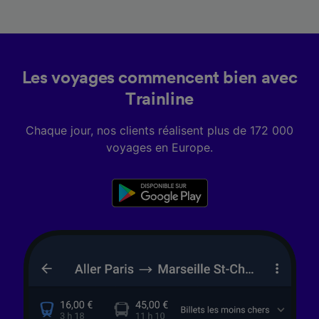
caractéristiques de l’appareil pour
l’identification. Stocker et/ou accéder à des
informations sur un appareil. Publicités et
contenu personnalisés, mesure de
performance des publicités et du contenu,
Les voyages commencent bien avec
études d’audience et développement de
services.
Trainline
Liste de nos partenaires (fournisseurs)
Chaque jour, nos clients réalisent plus de 172 000
voyages en Europe.