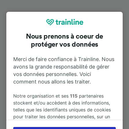
Destinations populaires depuis
Leschede
Nous prenons à coeur de
protéger vos données
Durée
Merci de faire confiance à Trainline. Nous
À Lingen (Ems)
8 m
avons la grande responsabilité de gérer
vos données personnelles. Voici
À Münster (Westf) Hbf
42 m
comment nous allons les traiter.
À Bochum
1 h 34 m
Notre organisation et ses
115
partenaires
stockent et/ou accèdent à des informations,
telles que les identifiants uniques de cookies
À Bochum Hbf
1 h 34 m
pour traiter les données personnelles, sur un
appareil. Vous pouvez accepter ou gérer vos
À Dortmund Hbf
1 h 19 m