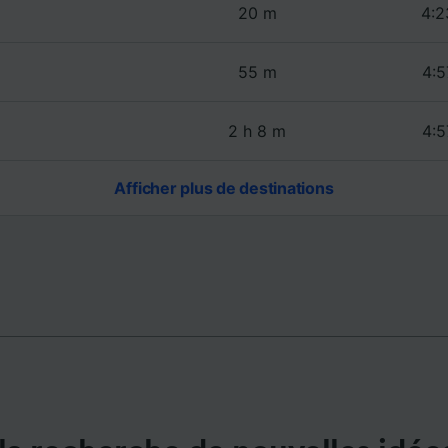
de performance des publicités et du contenu, études d’aud
20 m
4:2
pement de services.
e nos partenaires (fournisseurs)
55 m
4:5
2 h 8 m
4:5
Afficher plus de destinations