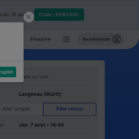
qu'au 16 août.
Code : PARASOL
 billets
S'inscrire
Se connecter
nglish
Aller simple
Aller-retour
er