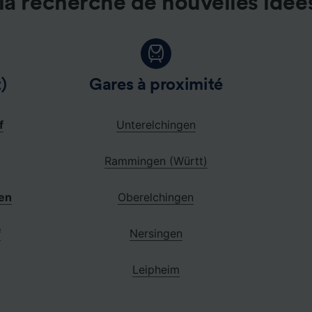
la recherche de nouvelles idée
)
Gares à proximité
f
Unterelchingen
Rammingen (Württ)
en
Oberelchingen
f
Nersingen
Leipheim