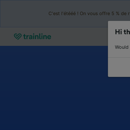
C'est l'étééé ! On vous offre 5 % de 
Hi th
Would y