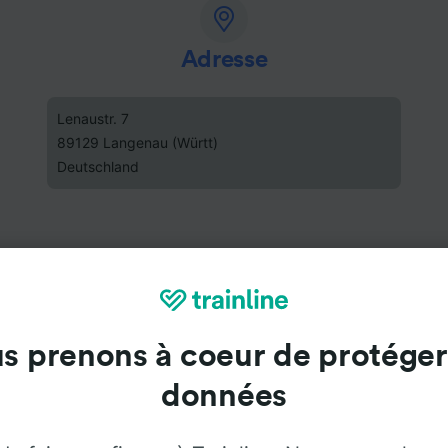
Adresse
Lenaustr. 7
89129 Langenau (Württ)
Deutschland
s prenons à coeur de protéger
données