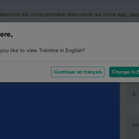
réduction sur votre première réservation sur notre app, jus
ere,
Cartes de réduction
Business
Panier
Mes
ou like to view Trainline in English?
Continuer en français
Change to E
De
À
All