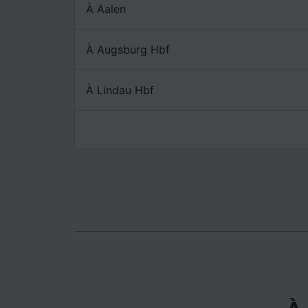
mesure 
À Aalen
dévelop
Liste d
À Augsburg Hbf
À Lindau Hbf