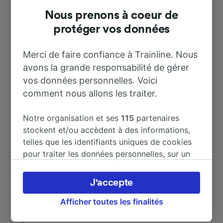
Nous prenons à coeur de
protéger vos données
Merci de faire confiance à Trainline. Nous
avons la grande responsabilité de gérer
vos données personnelles. Voici
Destinations populaires depuis La
comment nous allons les traiter.
Clayette—Baudemont
Notre organisation et ses
115
partenaires
stockent et/ou accèdent à des informations,
Durée
telles que les identifiants uniques de cookies
pour traiter les données personnelles, sur un
appareil. Vous pouvez accepter ou gérer vos
À Lyon Part-Dieu
1 h 22 m
préférences, notamment en exerçant votre
J'accepte
droit d’opposition à l’intérêt légitime, en
À Lyon Perrache
1 h 27 m
cliquant ci-dessous ou à tout moment sur la
Afficher toutes les finalités
page de la politique de confidentialité. Ces