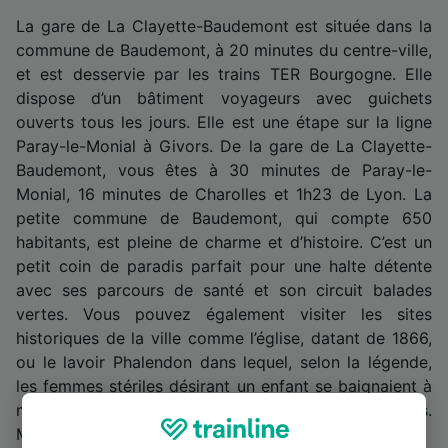
La gare de La Clayette-Baudemont est située dans la
commune de Baudemont, à 20 minutes du centre-ville,
et est desservie par les trains TER Bourgogne. Elle
dispose d’un bâtiment voyageurs avec guichets
ouverts tous les jours. Elle est une étape sur la ligne
Paray-le-Monial à Givors. De la gare de La Clayette-
Baudemont, vous êtes à 30 minutes de Paray-le-
Monial, 16 minutes de Charolles et 1h23 de Lyon. La
petite commune de Baudemont, qui compte 650
habitants, est pleine de charme et d’histoire. C’est un
petit coin de paradis parfait pour une halte détente
avec ses parcours de santé et son circuit balades
vertes. Vous pouvez également visiter les sites
historiques de la ville comme l’église, datant de 1866,
ou le lavoir Phalendon dans lequel, selon la légende,
les femmes stériles désirant un enfant se baignaient à
minuit, les soirs de pleine lune pour devenir fertiles.
Miracle ou pas ? À vous de le découvrir.