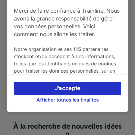
Destinations populaires depuis
Merci de faire confiance à Trainline. Nous
Kummersdorf (Storkow)
avons la grande responsabilité de gérer
vos données personnelles. Voici
Durée
comment nous allons les traiter.
À Köln Hbf
Notre organisation et ses
115
partenaires
6 h 7 m
stockent et/ou accèdent à des informations,
telles que les identifiants uniques de cookies
À Lübben (Spreewald)
1 h 2 m
pour traiter les données personnelles, sur un
appareil. Vous pouvez accepter ou gérer vos
préférences, notamment en exerçant votre
J'accepte
droit d’opposition à l’intérêt légitime, en
cliquant ci-dessous ou à tout moment sur la
Afficher toutes les finalités
page de la politique de confidentialité. Ces
préférences seront signalées à nos partenaires
et n’affecteront pas les données de navigation.
À la recherche de nouvelles idées
Vos données ne seront pas utilisées à des fins