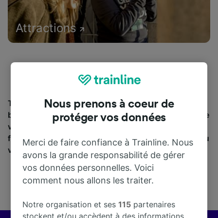
Attractions
Nous prenons à coeur de
Trouvez les informations essentielles et réservez vos
billets de train à partir de et jusqu'à Kopidlno. Trainline
protéger vos données
vous emmène dans 45 pays avec 270 compagnies
ferroviaires et de bus, dont
SNCF
. Découvrez jusqu’où
Merci de faire confiance à Trainline. Nous
vous pouvez voyager avec Trainline aujourd’hui.
avons la grande responsabilité de gérer
vos données personnelles. Voici
comment nous allons les traiter.
Notre organisation et ses
115
partenaires
stockent et/ou accèdent à des informations,