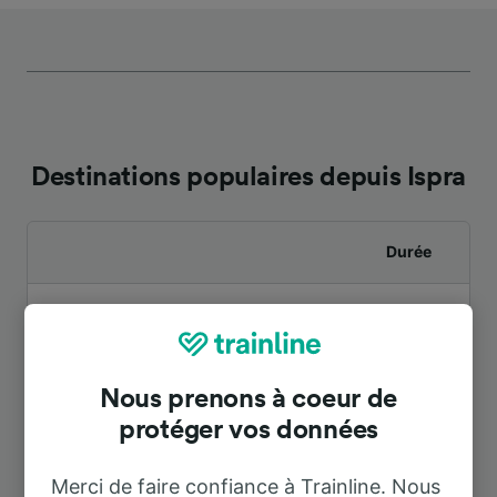
Destinations populaires depuis Ispra
Durée
À Milan
1 h 52 m
À Milano Centrale
2 h 3 m
Nous prenons à coeur de
protéger vos données
À Ozzano
9 h 12 m
Merci de faire confiance à Trainline. Nous