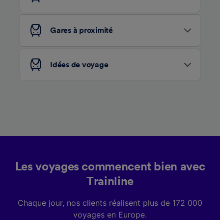
Nos équipes ainsi que nos partenaires
externes, traitent des données selon les
Gares à proximité
finalités suivantes :
Utiliser des données de géolocalisation
précises. Analyser activement les
caractéristiques de l’appareil pour
Idées de voyage
l’identification. Stocker et/ou accéder à des
informations sur un appareil. Publicités et
contenu personnalisés, mesure de
performance des publicités et du contenu,
études d’audience et développement de
services.
Liste de nos partenaires (fournisseurs)
Les voyages commencent bien avec
Trainline
Chaque jour, nos clients réalisent plus de 172 000
voyages en Europe.