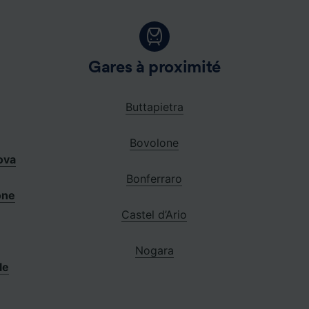
a
Gares à proximité
o
Buttapietra
Bovolone
ova
Bonferraro
one
Castel d’Ario
Nogara
le