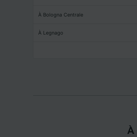
mesure 
dévelop
À Bologna Centrale
Liste d
À Legnago
À 