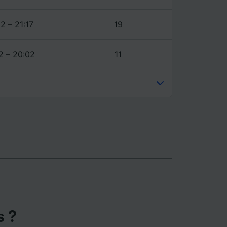
ience et
2 – 21:17
19
2 – 20:02
11
s ?