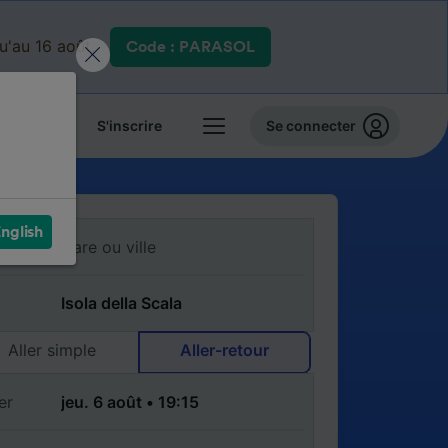
qu'au 16 août.
Code : PARASOL
 billets
S'inscrire
Se connecter
nglish
Aller simple
Aller-retour
er