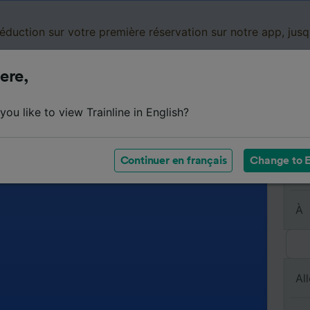
réduction sur votre première réservation sur notre app, jus
ere,
Cartes de réduction
Business
Panier
Mes
ou like to view Trainline in English?
Continuer en français
Change to E
De
À
All