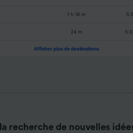
de performance des publicités et du contenu, études d’aud
pement de services.
1 h 18 m
5:3
e nos partenaires (fournisseurs)
24 m
5:3
Afficher plus de destinations
la recherche de nouvelles idée