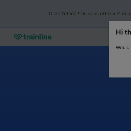
C'est l'étééé ! On vous offre 5 % de 
Hi th
Would y