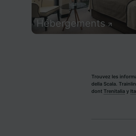
Hébergements
Trouvez les informat
della Scala. Train
dont
Trenitalia
y
It