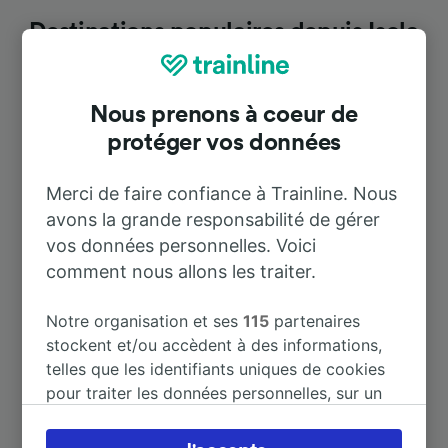
Destinations populaires depuis Isola
del Cantone
Nous prenons à coeur de
Durée
protéger vos données
À Genova Sampierdarena
43 m
Merci de faire confiance à Trainline. Nous
avons la grande responsabilité de gérer
vos données personnelles. Voici
À Busalla
12 m
comment nous allons les traiter.
À Gênes
49 m
Notre organisation et ses
115
partenaires
stockent et/ou accèdent à des informations,
À Genova Brignole
59 m
telles que les identifiants uniques de cookies
pour traiter les données personnelles, sur un
appareil. Vous pouvez accepter ou gérer vos
À Genova Nervi
1 h 25 m
préférences, notamment en exerçant votre