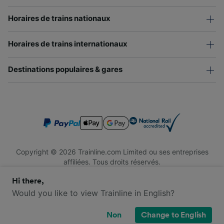
Horaires de trains nationaux
Horaires de trains internationaux
Destinations populaires & gares
Copyright © 2026 Trainline.com Limited ou ses entreprises
affiliées. Tous droits réservés.
Trainline.com Limited est immatriculée en Angleterre et au Pays
Hi there,
de Galles. Numéro d'immatriculation : 3846791. Siège social : 1
Stonecutter St, London EC4A 4AH, Royaume-Uni. Numéro de
Would you like to view Trainline in English?
TVA : 791 7261 06.
Non
Change to English