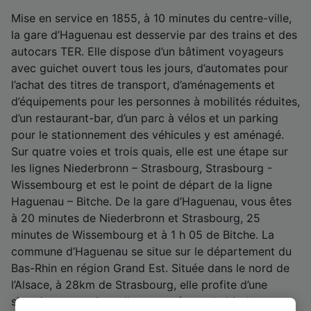
Mise en service en 1855, à 10 minutes du centre-ville,
la gare d’Haguenau est desservie par des trains et des
autocars TER. Elle dispose d’un bâtiment voyageurs
avec guichet ouvert tous les jours, d’automates pour
l’achat des titres de transport, d’aménagements et
d’équipements pour les personnes à mobilités réduites,
d’un restaurant-bar, d’un parc à vélos et un parking
pour le stationnement des véhicules y est aménagé.
Sur quatre voies et trois quais, elle est une étape sur
les lignes Niederbronn – Strasbourg, Strasbourg -
Wissembourg et est le point de départ de la ligne
Haguenau – Bitche. De la gare d’Haguenau, vous êtes
à 20 minutes de Niederbronn et Strasbourg, 25
minutes de Wissembourg et à 1 h 05 de Bitche. La
commune d’Haguenau se situe sur le département du
Bas-Rhin en région Grand Est. Située dans le nord de
l’Alsace, à 28km de Strasbourg, elle profite d’une
situation exceptionnelle traversée par la Moder et