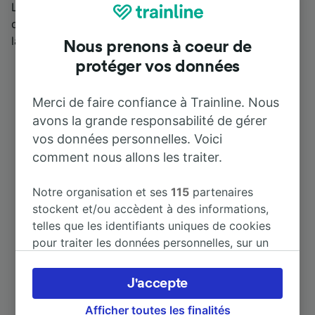
L’Eberbach, drainant la forêt d’Haguenau. Ville
dynamique, elle est la quatrième commune d’Alsace et
la deuxième du Bas-Rhin.
Nous prenons à coeur de
protéger vos données
Merci de faire confiance à Trainline. Nous
avons la grande responsabilité de gérer
vos données personnelles. Voici
comment nous allons les traiter.
Destinations populaires depuis
Notre organisation et ses
115
partenaires
Haguenau
stockent et/ou accèdent à des informations,
telles que les identifiants uniques de cookies
pour traiter les données personnelles, sur un
Durée
appareil. Vous pouvez accepter ou gérer vos
préférences, notamment en exerçant votre
J'accepte
À Strasbourg
22 m
droit d’opposition à l’intérêt légitime, en
cliquant ci-dessous ou à tout moment sur la
Afficher toutes les finalités