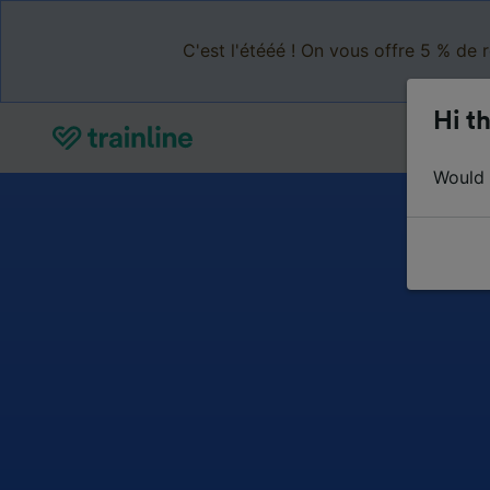
C'est l'étééé ! On vous offre 5 % de 
Hi th
Would y