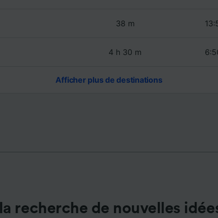
de performance des publicités et du contenu, études d’aud
pement de services.
38 m
13:
e nos partenaires (fournisseurs)
4 h 30 m
6:5
Afficher plus de destinations
la recherche de nouvelles idée