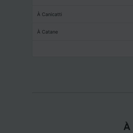
mesure 
dévelop
À Canicatti
Liste d
À Catane
À 