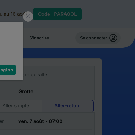
qu'au 16 août.
Code : PARASOL
 billets
S'inscrire
Se connecter
nglish
Aller simple
Aller-retour
er