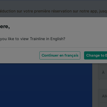
réduction sur votre première réservation sur notre app, jus
ere,
Cartes de réduction
Business
Panier
Mes
ou like to view Trainline in English?
Continuer en français
Change to E
De
À
All