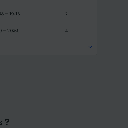
ience et
58 – 19:13
2
0 – 20:59
4
s ?