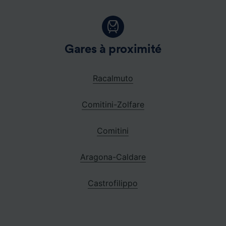
Gares à proximité
Racalmuto
Comitini-Zolfare
Comitini
Aragona-Caldare
Castrofilippo