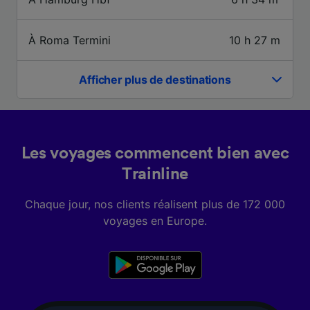
finalités suivantes :
Utiliser des données de géolocalisation
précises. Analyser activement les
À Roma Termini
10 h 27 m
caractéristiques de l’appareil pour
l’identification. Stocker et/ou accéder à des
informations sur un appareil. Publicités et
Afficher plus de destinations
contenu personnalisés, mesure de
performance des publicités et du contenu,
études d’audience et développement de
services.
Les voyages commencent bien avec
Liste de nos partenaires (fournisseurs)
Trainline
Chaque jour, nos clients réalisent plus de 172 000
voyages en Europe.