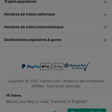
Trajets populaires
Horaires de trains nationaux
Horaires de trains internationaux
Destinations populaires & gares
Copyright © 2026 Trainline.com Limited ou ses entreprises
affiliées. Tous droits réservés.
Trainline.com Limited est immatriculée en Angleterre et au Pays
Hi there,
de Galles. Numéro d'immatriculation : 3846791. Siège social : 1
Stonecutter St, London EC4A 4AH, Royaume-Uni. Numéro de
Would you like to view Trainline in English?
TVA : 791 7261 06.