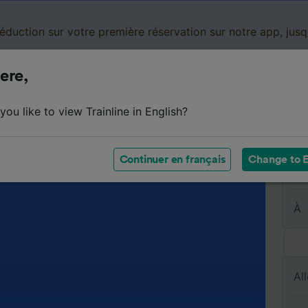
réduction sur votre première réservation sur notre app, jus
ere,
Cartes de réduction
Business
Panier
Mes
ou like to view Trainline in English?
Continuer en français
Change to E
De
À
All