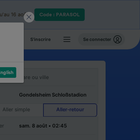
qu'au 16 août.
Code : PARASOL
 billets
S'inscrire
Se connecter
nglish
Aller simple
Aller-retour
er