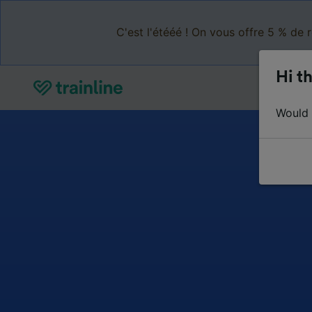
C'est l'étééé ! On vous offre 5 % de 
Hi th
Would y