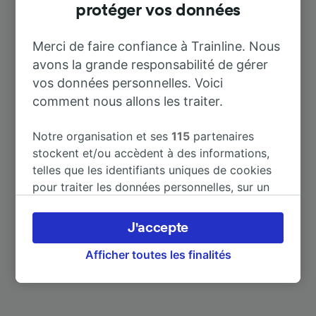
Destinations populaires depuis
protéger vos données
Golzow (Eberswalde)
Merci de faire confiance à Trainline. Nous
avons la grande responsabilité de gérer
Durée
vos données personnelles. Voici
comment nous allons les traiter.
À Berlin Hbf
45 m
Notre organisation et ses
115
partenaires
stockent et/ou accèdent à des informations,
À Dresden Hbf
2 h 51 m
telles que les identifiants uniques de cookies
pour traiter les données personnelles, sur un
À Hannover Hbf
2 h 46 m
appareil. Vous pouvez accepter ou gérer vos
préférences, notamment en exerçant votre
J'accepte
droit d’opposition à l’intérêt légitime, en
cliquant ci-dessous ou à tout moment sur la
Afficher toutes les finalités
page de la politique de confidentialité. Ces
préférences seront signalées à nos partenaires
et n’affecteront pas les données de navigation.