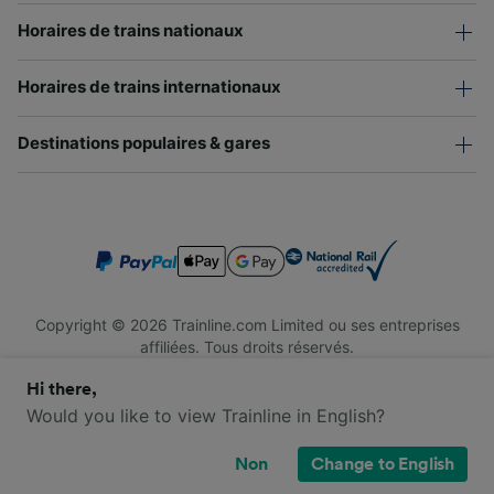
Horaires de trains nationaux
Horaires de trains internationaux
Destinations populaires & gares
Copyright © 2026 Trainline.com Limited ou ses entreprises
affiliées. Tous droits réservés.
Trainline.com Limited est immatriculée en Angleterre et au Pays
Hi there,
de Galles. Numéro d'immatriculation : 3846791. Siège social : 1
Stonecutter St, London EC4A 4AH, Royaume-Uni. Numéro de
Would you like to view Trainline in English?
TVA : 791 7261 06.
Non
Change to English