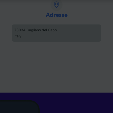
e, en cliquant ci-dessous ou à tout moment sur la page de l
e de confidentialité. Ces préférences seront signalées à no
ires et n’affecteront pas les données de navigation. Vos d
Adresse
nt pas utilisées à des fins de traçage si vous nous avez d
as vous tracer.
73034 Gagliano del Capo
Italy
ipes ainsi que nos partenaires externes, traitent des donné
lités suivantes :
 des données de géolocalisation précises. Analyser activem
istiques de l’appareil pour l’identification. Stocker et/ou a
rmations sur un appareil. Publicités et contenu personnalis
de performance des publicités et du contenu, études d’aud
pement de services.
e nos partenaires (fournisseurs)