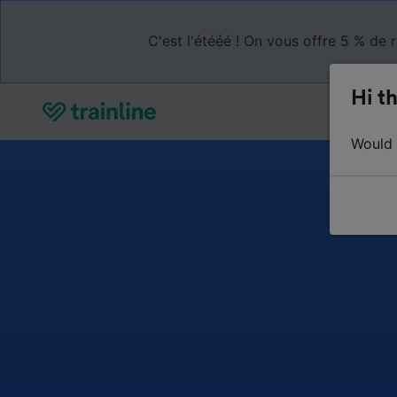
C'est l'étééé ! On vous offre 5 % de 
Hi th
Would y