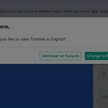
réduction sur votre première réservation sur notre app, jus
ere,
Cartes de réduction
Business
Panier
Mes
ou like to view Trainline in English?
Continuer en français
Change to E
De
À
All