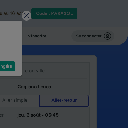
qu'au 16 août.
Code : PARASOL
 billets
S'inscrire
Se connecter
nglish
Aller simple
Aller-retour
er