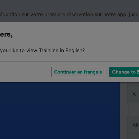
réduction sur votre première réservation sur notre app, jus
ere,
Cartes de réduction
Business
Panier
Mes
ou like to view Trainline in English?
Continuer en français
Change to E
De
À
All