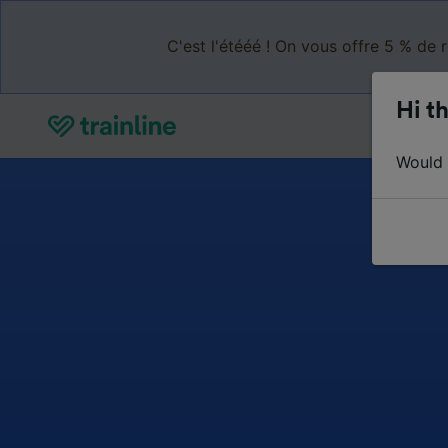
C'est l'étééé ! On vous offre 5 % de 
Hi th
Would y