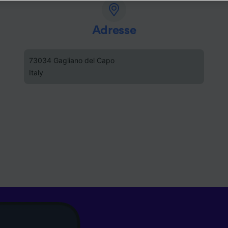
e, en cliquant ci-dessous ou à tout moment sur la page de l
e de confidentialité. Ces préférences seront signalées à no
ires et n’affecteront pas les données de navigation. Vos d
Adresse
nt pas utilisées à des fins de traçage si vous nous avez d
as vous tracer.
73034 Gagliano del Capo
Italy
ipes ainsi que nos partenaires externes, traitent des donné
lités suivantes :
 des données de géolocalisation précises. Analyser activem
istiques de l’appareil pour l’identification. Stocker et/ou a
rmations sur un appareil. Publicités et contenu personnalis
de performance des publicités et du contenu, études d’aud
pement de services.
e nos partenaires (fournisseurs)