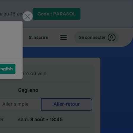
qu'au 16 août.
Code : PARASOL
 billets
S'inscrire
Se connecter
nglish
Aller simple
Aller-retour
er