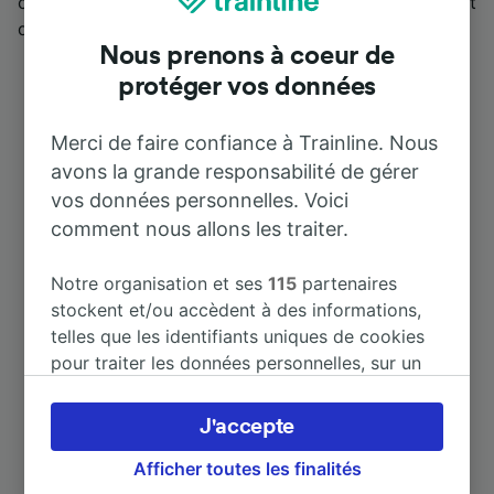
cimetière, une tour romane et enfin un aqueduc datant
du XVIIIème siècle.
Nous prenons à coeur de
protéger vos données
Merci de faire confiance à Trainline. Nous
avons la grande responsabilité de gérer
vos données personnelles. Voici
comment nous allons les traiter.
Destinations populaires depuis
Farschviller
Notre organisation et ses
115
partenaires
stockent et/ou accèdent à des informations,
telles que les identifiants uniques de cookies
Durée
pour traiter les données personnelles, sur un
appareil. Vous pouvez accepter ou gérer vos
À Sarreguemines
préférences, notamment en exerçant votre
10 m
J'accepte
droit d’opposition à l’intérêt légitime, en
cliquant ci-dessous ou à tout moment sur la
Afficher toutes les finalités
À Béning
9 m