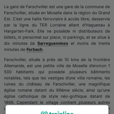
La gare de Farschviller est une gare de la commune de
Farschviller, située en Moselle dans la région du Grand
Est. C’est une halte ferroviaire à accès libre, desservie
par la ligne du TER Lorraine allant d’Haguenau à
Hargarten-Fark. Elle ne possède ni distributeurs de
billets, ni personnel sur place, ni parkings, et se situe à
dix minutes de
Sarreguemines
et moins de trente
minutes de
Forbach
.
Farschviller, située à près de 10 kms de la frontière
Allemande, est une petite ville de Moselle d’environ 1
500 habitants qui possède plusieurs bâtiments
notables, tels que les vestiges d’une villa romaine, les
ruines du château de Farschviller, une magnifique
église romane datant du XIIIème siècle, ainsi qu'une
église catholique de style néo-gothique datant de
1866. Cependant le village contient plusieurs autres
curiosités, comme les croix tombales de l’ancien