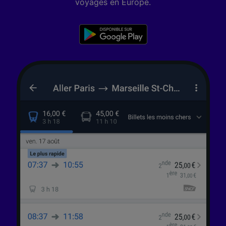
voyages en Europe.
études d’audience et développement de
services.
Liste de nos partenaires (fournisseurs)