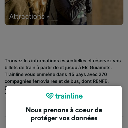
Attractions
Trouvez les informations essentielles et réservez vos
billets de train à partir de et jusqu'à Els Guiamets.
Trainline vous emmène dans 45 pays avec 270
compagnies ferroviaires et de bus, dont
RENFE
.
Découvrez jusqu’où vous pouvez voyager avec
Trainline aujourd’hui.
Nous prenons à coeur de
protéger vos données