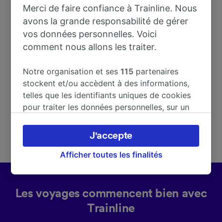
Merci de faire confiance à Trainline. Nous
avons la grande responsabilité de gérer
vos données personnelles. Voici
Adresse
comment nous allons les traiter.
43777
Notre organisation et ses
115
partenaires
Spain
stockent et/ou accèdent à des informations,
telles que les identifiants uniques de cookies
pour traiter les données personnelles, sur un
appareil. Vous pouvez accepter ou gérer vos
préférences, notamment en exerçant votre
J'accepte
droit d’opposition à l’intérêt légitime, en
cliquant ci-dessous ou à tout moment sur la
Afficher toutes les finalités
page de la politique de confidentialité. Ces
préférences seront signalées à nos partenaires
et n’affecteront pas les données de navigation.
Les voyages commencent bien avec
Vos données ne seront pas utilisées à des fins
Trainline
de traçage si vous nous avez demandé de ne